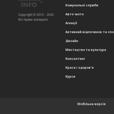
Комунальні служби
Авто-мото
Copyright © 2010 - 2026
Всі права захищені
Агенції
Активний відпочинок та сп
Дизайн
Мистецтво та культура
Консалтинг
Краса і здоров'я
Курси
Мобільна версія
Усе гаразд, everybody! Просто попереджаємо, що
1kr.ua
вик