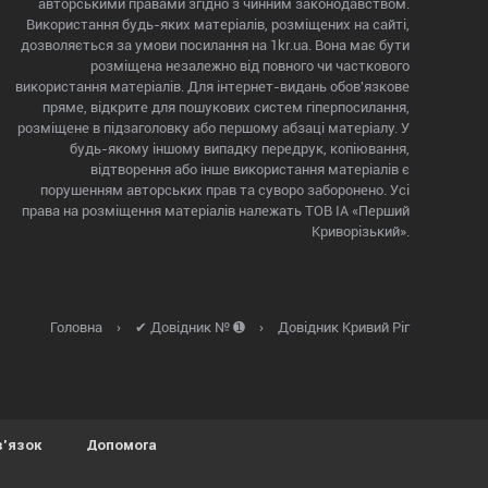
авторськими правами згідно з чинним законодавством.
Використання будь-яких матеріалів, розміщених на сайті,
дозволяється за умови посилання на 1kr.ua. Вона має бути
розміщена незалежно від повного чи часткового
використання матеріалів. Для інтернет-видань обов'язкове
пряме, відкрите для пошукових систем гіперпосилання,
розміщене в підзаголовку або першому абзаці матеріалу. У
будь-якому іншому випадку передрук, копіювання,
відтворення або інше використання матеріалів є
порушенням авторських прав та суворо заборонено. Усі
права на розміщення матеріалів належать ТОВ ІА «Перший
Криворізький».
Головна
›
✔ Довідник № ➊
›
Довідник Кривий Ріг
в'язок
Допомога