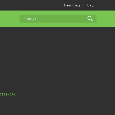
Реєстрація
Вхід
істатися?