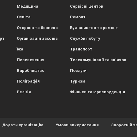
Медицина
Сервісні центри
Освіта
Ремонт
Охорона та безпека
Будівництво та ремонт
орт
Організація заходів
Служби побуту
Їжа
Транспорт
Перевезення
Телекомунікації та зв'язок
Виробництво
Послуги
Поліграфія
Туризм
Релігія
Фінанси та юриспруденція
Додати організацію
Умови використання
Зворотній з
ористовує файли cookies.