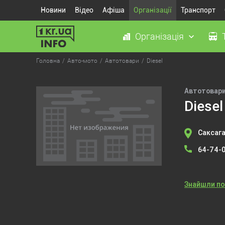
Новини
Відео
Афіша
Організації
Транспорт
Організація
Головна
Авто-мото
Автотовари
Diesel
Автотовар
Diesel
Саксага
64-74-
Знайшли п