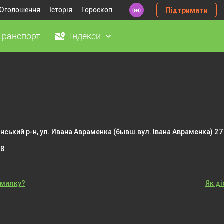
Оголошення
Історія
Гороскоп
Підтримати
Транспорт
Індекси
и
нський р-н, ул. Ивана Авраменка (бывш.вул. Івана Авраменка) 27
08
омилку?
Як д