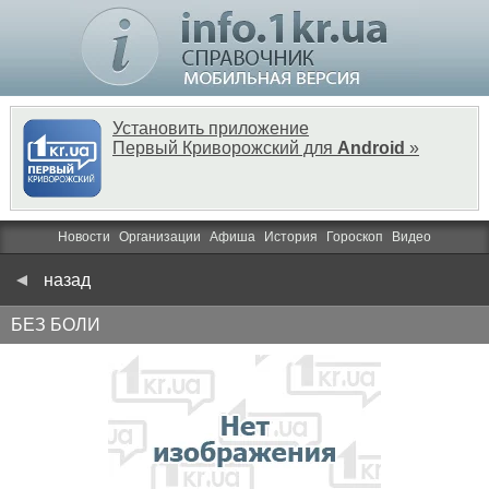
Установить приложение
Первый Криворожский для
Android
»
Новости
Организации
Афиша
История
Гороскоп
Видео
назад
БЕЗ БОЛИ