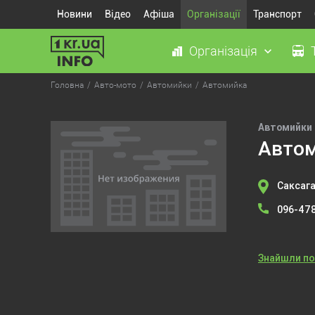
Новини
Відео
Афіша
Організації
Транспорт
Організація
Головна
Авто-мото
Автомийки
Автомийка
Автомийки
Авто
Саксага
096-47
Знайшли п