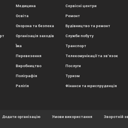
Медицина
Сервісні центри
Освіта
Ремонт
Охорона та безпека
Будівництво та ремонт
орт
Організація заходів
Служби побуту
Їжа
Транспорт
Перевезення
Телекомунікації та зв'язок
Виробництво
Послуги
Поліграфія
Туризм
Релігія
Фінанси та юриспруденція
Додати організацію
Умови використання
Зворотній з
ористовує файли cookies.