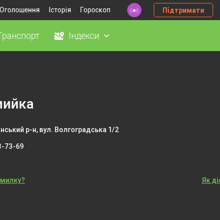
Оголошення
Історія
Гороскоп
Підтримати
Транспорт
Індекси
мийка
нський р-н, вул. Волгоградська 1/2
8-73-69
омилку?
Як д