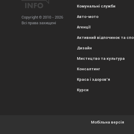
Комунальні служби
Авто-мото
Copyright © 2010 - 2026
Всі права захищені
Агенції
Активний відпочинок та сп
Дизайн
Мистецтво та культура
Консалтинг
Краса і здоров'я
Курси
Мобільна версія
Усе гаразд, everybody! Просто попереджаємо, що
1kr.ua
вик