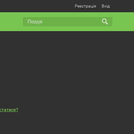
Реєстрація
Вхід
істатися?