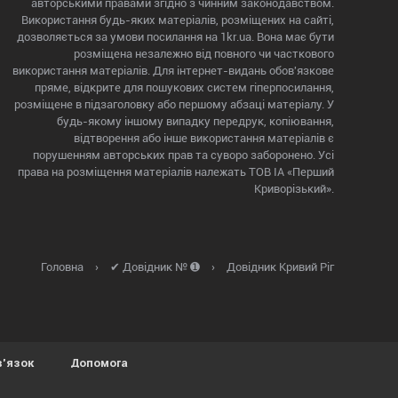
авторськими правами згідно з чинним законодавством.
Використання будь-яких матеріалів, розміщених на сайті,
дозволяється за умови посилання на 1kr.ua. Вона має бути
розміщена незалежно від повного чи часткового
використання матеріалів. Для інтернет-видань обов'язкове
пряме, відкрите для пошукових систем гіперпосилання,
розміщене в підзаголовку або першому абзаці матеріалу. У
будь-якому іншому випадку передрук, копіювання,
відтворення або інше використання матеріалів є
порушенням авторських прав та суворо заборонено. Усі
права на розміщення матеріалів належать ТОВ ІА «Перший
Криворізький».
Головна
›
✔ Довідник № ➊
›
Довідник Кривий Ріг
в'язок
Допомога