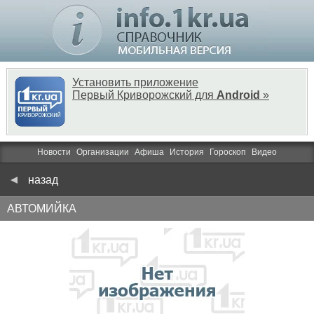
Установить приложение
Первый Криворожский для
Android
»
Новости
Организации
Афиша
История
Гороскоп
Видео
назад
АВТОМИЙКА