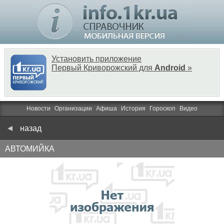
Установить приложение
Первый Криворожский для
Android
»
Новости
Организации
Афиша
История
Гороскоп
Видео
назад
АВТОМИЙКА