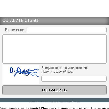
ОСТАВИТЬ ОТЗЫВ
Ваше имя:
Введите текст на изображении.
Получить другой код!
ОТПРАВИТЬ
ПОЛНАЯ ВЕРСИЯ САЙТА
Усе гаразд, everybody! Просто попереджаємо, що
1kr.ua
вик