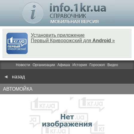
Установить приложение
Первый Криворожский для
Android
»
Новости
Организации
Афиша
История
Гороскоп
Видео
назад
АВТОМОЙКА