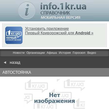
Установить приложение
Первый Криворожский для
Android
»
Новости
Организации
Афиша
История
Гороскоп
Видео
назад
АВТОСТОЯНКА