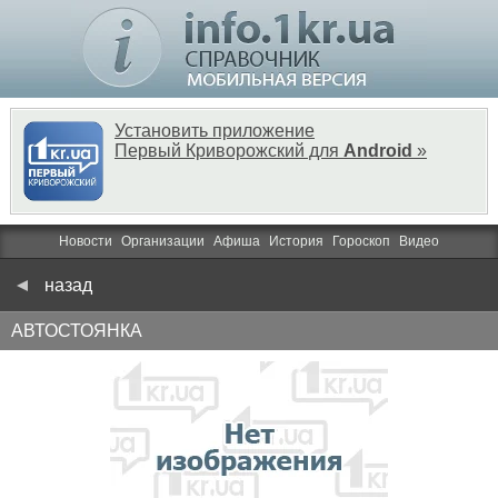
Установить приложение
Первый Криворожский для
Android
»
Новости
Организации
Афиша
История
Гороскоп
Видео
назад
АВТОСТОЯНКА