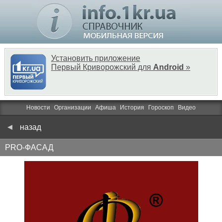
Установить приложение
Первый Криворожский для
Android
»
Новости
Организации
Афиша
История
Гороскоп
Видео
назад
PRO-ФАСАД