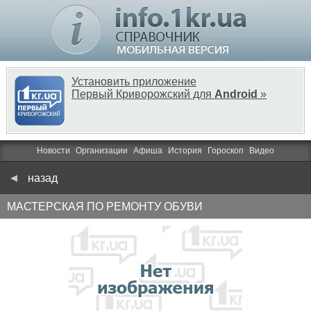
Установить приложение
Первый Криворожский для
Android
»
Новости
Организации
Афиша
История
Гороскоп
Видео
назад
МАСТЕРСКАЯ ПО РЕМОНТУ ОБУВИ