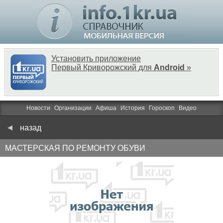
Установить приложение
Первый Криворожский для
Android
»
Новости
Организации
Афиша
История
Гороскоп
Видео
назад
МАСТЕРСКАЯ ПО РЕМОНТУ ОБУВИ