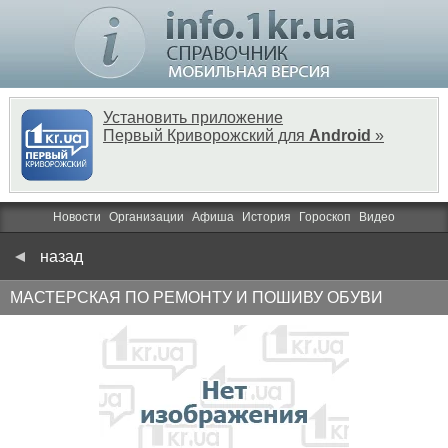
Установить приложение
Первый Криворожский для
Android
»
Новости
Организации
Афиша
История
Гороскоп
Видео
назад
МАСТЕРСКАЯ ПО РЕМОНТУ И ПОШИВУ ОБУВИ