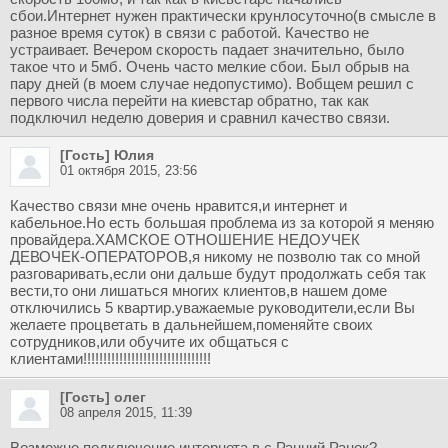
сбои.Интернет нужен практически крунлосуточно(в смысле в
разное время суток) в связи с работой. Качество не
устраивает. Вечером скорость падает значительно, было
такое что и 5мб. Очень часто мелкие сбои. Был обрыв на
пару дней (в моем случае недопустимо). Вобщем решил с
первого числа перейти на киевстар обратно, так как
подключил неделю доверия и сравнил качество связи.
[Гость] Юлия
01 октября 2015, 23:56
Качество связи мне очень нравится,и интернет и
кабельное.Но есть большая проблема из за которой я меняю
провайдера.ХАМСКОЕ ОТНОШЕНИЕ НЕДОУЧЕК
ДЕВОЧЕК-ОПЕРАТОРОВ,я никому не позволю так со мной
разговаривать,если они дальше будут продолжать себя так
вести,то они лишаться многих клиентов,в нашем доме
отключились 5 квартир.уважаемые руководители,если Вы
желаете процветать в дальнейшем,поменяйте своих
сотрудников,или обучите их общаться с
клиентами!!!!!!!!!!!!!!!!!!!!!!!!!!!!!!!!
[Гость] олег
08 апреля 2015, 11:39
Возможно подключение интернета в с.Ранний Ранок?