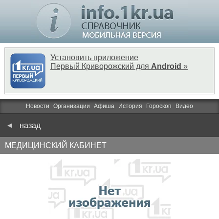
Установить приложение
Первый Криворожский для
Android
»
Новости
Организации
Афиша
История
Гороскоп
Видео
назад
МЕДИЦИНСКИЙ КАБИНЕТ