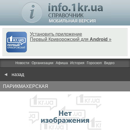
Установить приложение
Первый Криворожский для
Android
»
Новости
Организации
Афиша
История
Гороскоп
Видео
назад
ПАРИКМАХЕРСКАЯ