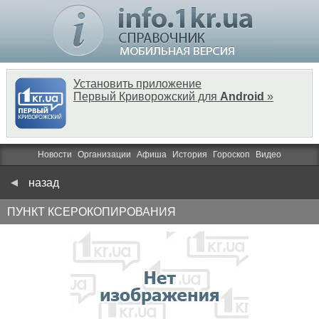
Установить приложение
Первый Криворожский для
Android
»
Новости
Организации
Афиша
История
Гороскоп
Видео
назад
ПУНКТ КСЕРОКОПИРОВАНИЯ