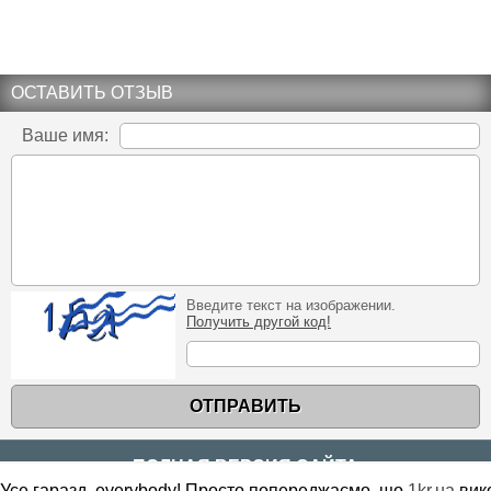
ОСТАВИТЬ ОТЗЫВ
Ваше имя:
Введите текст на изображении.
Получить другой код!
ОТПРАВИТЬ
ПОЛНАЯ ВЕРСИЯ САЙТА
Усе гаразд, everybody! Просто попереджаємо, що
1kr.ua
вик