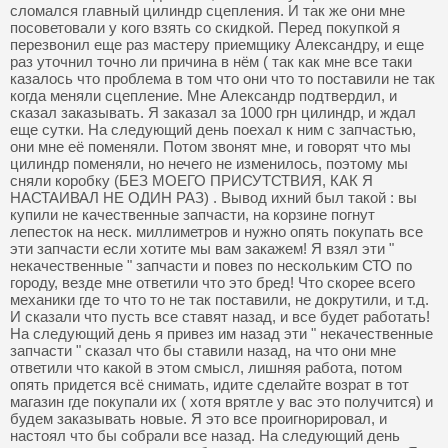
сломался главный цилиндр сцепления. И так же они мне
посоветовали у кого взять со скидкой. Перед покупкой я
перезвонил еще раз мастеру приемщику Александру, и еще
раз уточнил точно ли причина в нём ( так как мне все таки
казалось что проблема в том что они что то поставили не так
когда меняли сцепление. Мне Александр подтвердил, и
сказал заказывать. Я заказал за 1000 грн цилиндр, и ждал
еще сутки. На следующий день поехал к ним с запчастью,
они мне её поменяли. Потом звонят мне, и говорят что мы
цилиндр поменяли, но нечего не изменилось, поэтому мы
сняли коробку (БЕЗ МОЕГО ПРИСУТСТВИЯ, КАК Я
НАСТАИВАЛ НЕ ОДИН РАЗ) . Вывод ихний был такой : вы
купили не качественные запчасти, на корзине погнут
лепесток на неск. миллиметров и нужно опять покупать все
эти запчасти если хотите мы вам закажем! Я взял эти "
некачественные " запчасти и повез по нескольким СТО по
городу, везде мне ответили что это бред! Что скорее всего
механики где то что то не так поставили, не докрутили, и т.д.
И сказали что пусть все ставят назад, и все будет работать!
На следующий день я привез им назад эти " некачественные
запчасти " сказал что бы ставили назад, на что они мне
ответили что какой в этом смысл, лишняя работа, потом
опять придется всё снимать, идите сделайте возрат в тот
магазин где покупали их ( хотя врятле у вас это получится) и
будем заказывать новые. Я это все проигнорировал, и
настоял что бы собрали все назад. На следующий день