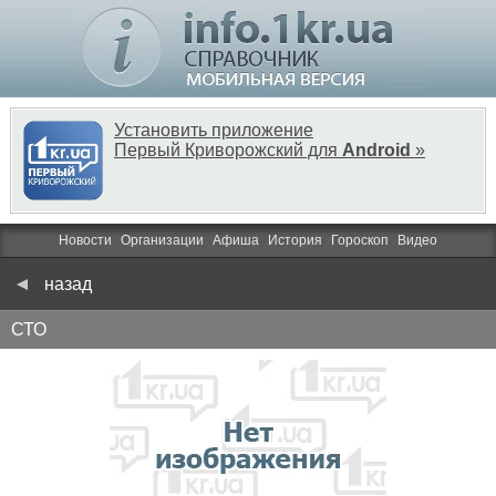
Установить приложение
Первый Криворожский для
Android
»
Новости
Организации
Афиша
История
Гороскоп
Видео
назад
СТО