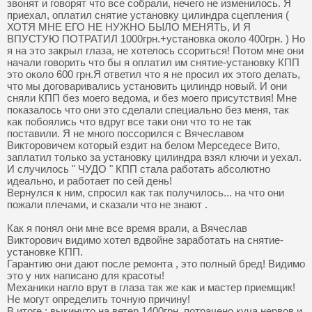
звонят и говорят что все собрали, нечего не изменилось. Я
приехал, оплатил снятие установку цилиндра сцепления (
ХОТЯ МНЕ ЕГО НЕ НУЖНО БЫЛО МЕНЯТЬ, И Я
ВПУСТУЮ ПОТРАТИЛ 1000грн.+установка около 400грн. ) Но
я на это закрыл глаза, не хотелось ссориться! Потом мне они
начали говорить что бы я оплатил им снятие-установку КПП
это около 600 грн.Я ответил что я не просил их этого делать,
что мы договаривались установить цилиндр новый. И они
сняли КПП без моего ведома, и без моего присутствия! Мне
показалось что они это сделали специально без меня, так
как побоялись что вдруг все таки они что то не так
поставили. Я не много поссорился с Вячеславом
Викторовичем который ездит на белом Мерседесе Вито,
заплатил только за установку цилиндра взял ключи и уехал.
И случилось " ЧУДО " КПП стала работать абсолютно
идеально, и работает по сей день!
Вернулся к ним, спросил как так получилось... на что они
пожали плечами, и сказали что не знают .
Как я понял они мне все время врали, а Вячеслав
Викторович видимо хотел вдвойне заработать на снятие-
установке КПП.
Гарантию они дают после ремонта , это полный бред! Видимо
это у них написано для красоты!
Механики нагло врут в глаза так же как и мастер приемщик!
Не могут определить точную причину!
В итоге : выкинуто на ветер 1400грн, потрачено куча нервов и