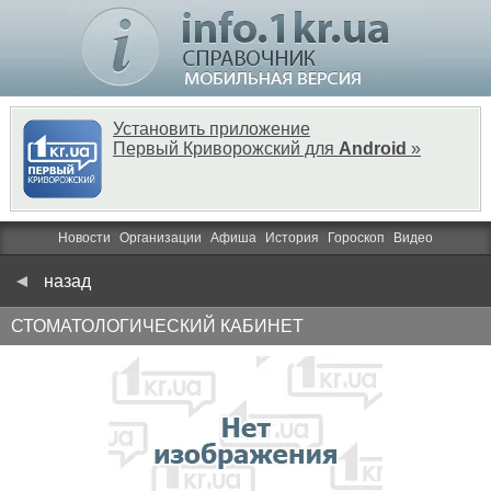
Установить приложение
Первый Криворожский для
Android
»
Новости
Организации
Афиша
История
Гороскоп
Видео
назад
СТОМАТОЛОГИЧЕСКИЙ КАБИНЕТ