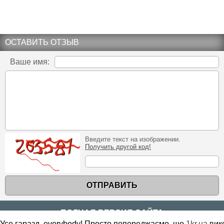
ОСТАВИТЬ ОТЗЫВ
Ваше имя:
Введите текст на изображении.
Получить другой код!
ОТПРАВИТЬ
ПОЛНАЯ ВЕРСИЯ САЙТА
Усе гаразд, everybody! Просто попереджаємо, що
1kr.ua
вик