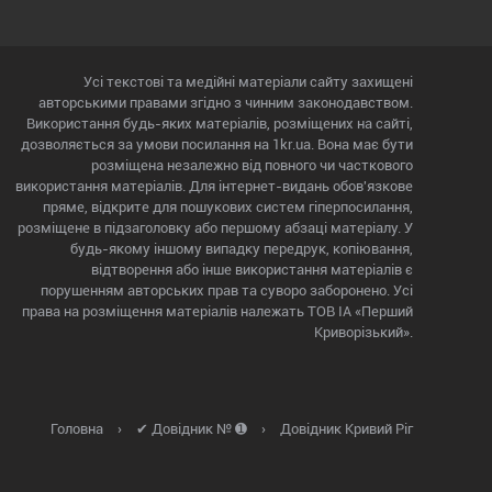
Усі текстові та медійні матеріали сайту захищені
авторськими правами згідно з чинним законодавством.
Використання будь-яких матеріалів, розміщених на сайті,
дозволяється за умови посилання на 1kr.ua. Вона має бути
розміщена незалежно від повного чи часткового
використання матеріалів. Для інтернет-видань обов'язкове
пряме, відкрите для пошукових систем гіперпосилання,
розміщене в підзаголовку або першому абзаці матеріалу. У
будь-якому іншому випадку передрук, копіювання,
відтворення або інше використання матеріалів є
порушенням авторських прав та суворо заборонено. Усі
права на розміщення матеріалів належать ТОВ ІА «Перший
Криворізький».
Головна
›
✔ Довідник № ➊
›
Довідник Кривий Ріг