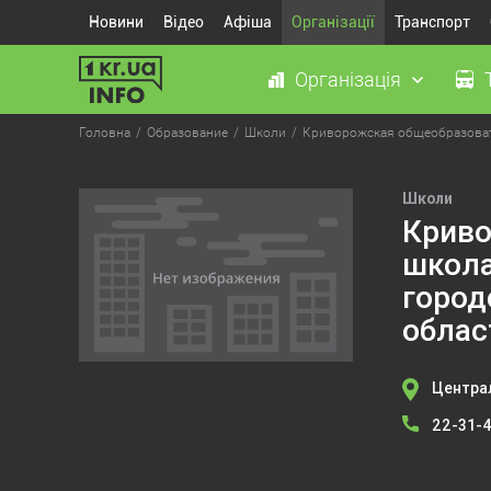
Новини
Відео
Афіша
Організації
Транспорт
Організація
Головна
Образование
Школи
Криворожская общеобразовате
Школи
Криво
школа
город
облас
Централ
22-31-