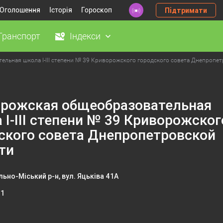
Оголошення
Історія
Гороскоп
Підтримати
Транспорт
Індекси
льная школа I-III степени № 39 Криворожского городского совета Днепропе
рожская общеобразовательная
 I-III степени № 39 Криворожског
ского совета Днепропетровской
ти
ьно-Міський р-н, вул. Яцьківа 41А
41