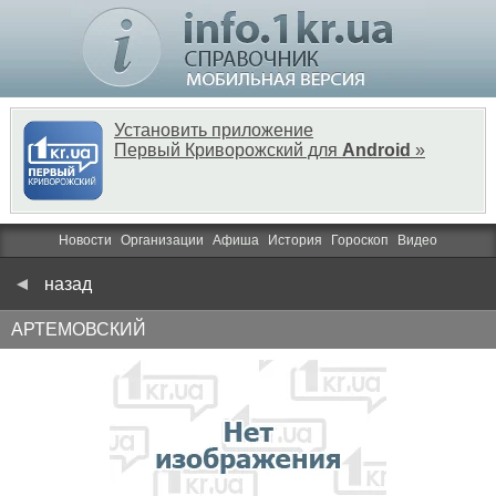
Установить приложение
Первый Криворожский для
Android
»
Новости
Организации
Афиша
История
Гороскоп
Видео
назад
АРТЕМОВСКИЙ