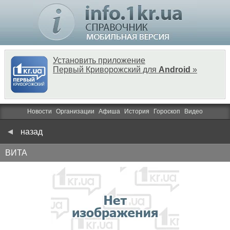
Установить приложение
Первый Криворожский для
Android
»
Новости
Организации
Афиша
История
Гороскоп
Видео
назад
ВИТА