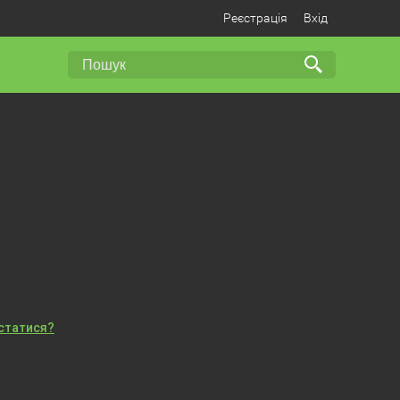
Реєстрація
Вхід
істатися?