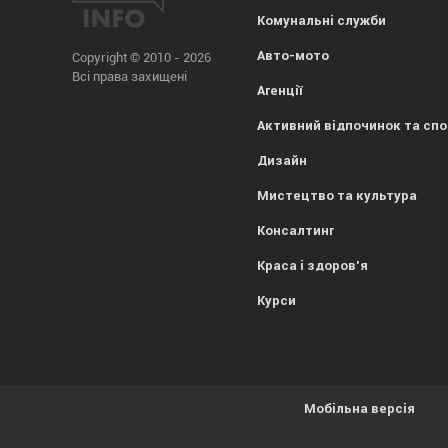
Комунальні служби
Авто-мото
Copyright © 2010 - 2026
Всі права захищені
Агенції
Активний відпочинок та сп
Дизайн
Мистецтво та культура
Консалтинг
Краса і здоров'я
Курси
Мобільна версія
Усе гаразд, everybody! Просто попереджаємо, що
1kr.ua
вик