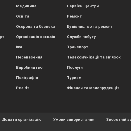
Медицина
Сервісні центри
Освіта
Ремонт
Охорона та безпека
Будівництво та ремонт
орт
Організація заходів
Служби побуту
Їжа
Транспорт
Перевезення
Телекомунікації та зв'язок
Виробництво
Послуги
Поліграфія
Туризм
Релігія
Фінанси та юриспруденція
Додати організацію
Умови використання
Зворотній з
ористовує файли cookies.