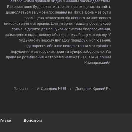
авторськими правами згідно з чинним законодавством.
Використання будь-яких матеріалів, розміщених на сайті,
дозволяється за умови посилання на 1kr.ua. Вона має бути
розміщена незалежно від повного чи часткового
використання матеріалів. Для інтернет-видань обов'язкове
пряме, відкрите для пошукових систем гіперпосилання,
розміщене в підзаголовку або першому абзаці матеріалу. У
будь-якому іншому випадку передрук, копіювання,
відтворення або інше використання матеріалів є
порушенням авторських прав та суворо заборонено. Усі
права на розміщення матеріалів належать ТОВ ІА «Перший
Криворізький».
Головна
›
✔ Довідник № ➊
›
Довідник Кривий Ріг
в'язок
Допомога