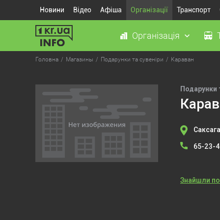
Новини
Відео
Афіша
Організації
Транспорт
Організація
Головна
Магазины
Подарунки та сувеніри
Караван
Подарунки 
Карав
Саксага
65-23-
Знайшли п