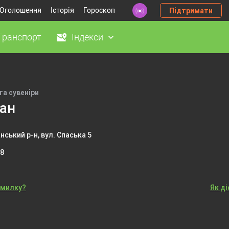
Оголошення
Історія
Гороскоп
Підтримати
Транспорт
Індекси
та сувеніри
ан
нський р-н, вул. Спаська 5
48
омилку?
Як д