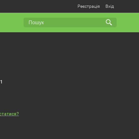
Реєстрація
Вхід
 1
істатися?