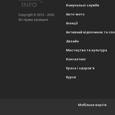
Комунальні служби
Авто-мото
Copyright © 2010 - 2026
Всі права захищені
Агенції
Активний відпочинок та сп
Дизайн
Мистецтво та культура
Консалтинг
Краса і здоров'я
Курси
Мобільна версія
Усе гаразд, everybody! Просто попереджаємо, що
1kr.ua
вик