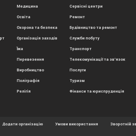
Медицина
Сервісні центри
Освіта
Ремонт
Охорона та безпека
Будівництво та ремонт
орт
Організація заходів
Служби побуту
Їжа
Транспорт
Перевезення
Телекомунікації та зв'язок
Виробництво
Послуги
Поліграфія
Туризм
Релігія
Фінанси та юриспруденція
Додати організацію
Умови використання
Зворотній з
ористовує файли cookies.