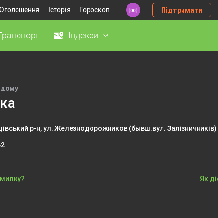
Оголошення
Історія
Гороскоп
Підтримати
Транспорт
Індекси
 дому
ка
івський р-н, ул. Железнодорожников (бывш.вул. Залізничників)
62
омилку?
Як д