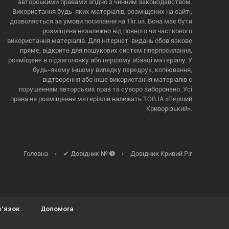
авторськими правами згідно з чинним законодавством.
Використання будь-яких матеріалів, розміщених на сайті,
дозволяється за умови посилання на 1kr.ua. Вона має бути
розміщена незалежно від повного чи часткового
використання матеріалів. Для інтернет-видань обов'язкове
пряме, відкрите для пошукових систем гіперпосилання,
розміщене в підзаголовку або першому абзаці матеріалу. У
будь-якому іншому випадку передрук, копіювання,
відтворення або інше використання матеріалів є
порушенням авторських прав та суворо заборонено. Усі
права на розміщення матеріалів належать ТОВ ІА «Перший
Криворізький».
Головна
›
✔ Довідник № ➊
›
Довідник Кривий Ріг
в'язок
Допомога