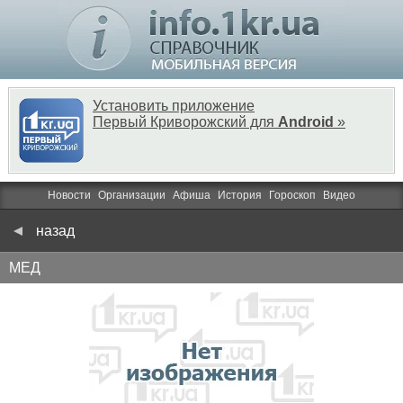
Установить приложение
Первый Криворожский для
Android
»
Новости
Организации
Афиша
История
Гороскоп
Видео
назад
МЕД