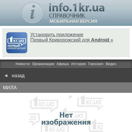
Установить приложение
Первый Криворожский для
Android
»
Новости
Организации
Афиша
История
Гороскоп
Видео
назад
МИЛА