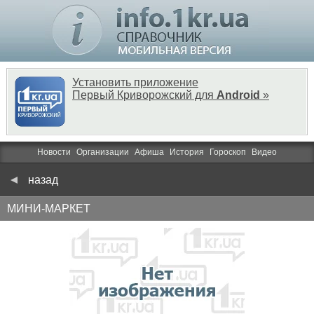
Установить приложение
Первый Криворожский для
Android
»
Новости
Организации
Афиша
История
Гороскоп
Видео
назад
МИНИ-МАРКЕТ