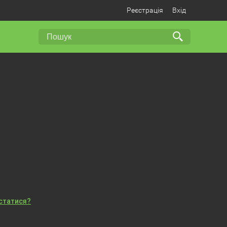
Реєстрація
Вхід
істатися?