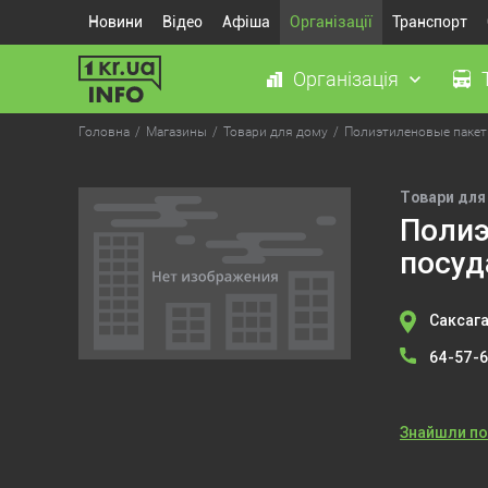
Новини
Відео
Афіша
Організації
Транспорт
Організація
Головна
Магазины
Товари для дому
Полиэтиленовые пакет
Товари для
Полиэ
посуд
Саксага
64-57-
Знайшли п