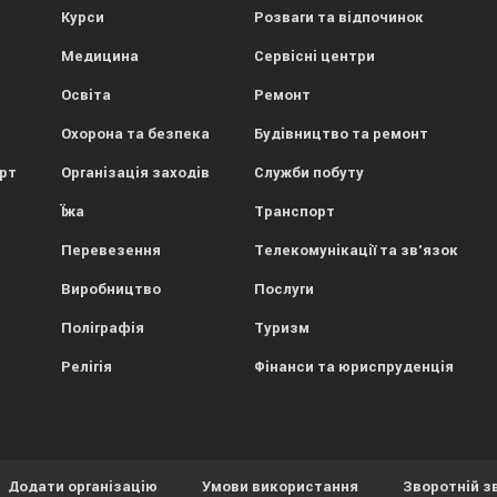
Курси
Розваги та відпочинок
Медицина
Сервісні центри
Освіта
Ремонт
Охорона та безпека
Будівництво та ремонт
орт
Організація заходів
Служби побуту
Їжа
Транспорт
Перевезення
Телекомунікації та зв'язок
Виробництво
Послуги
Поліграфія
Туризм
Релігія
Фінанси та юриспруденція
Додати організацію
Умови використання
Зворотній з