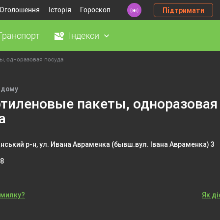
Оголошення
Історія
Гороскоп
Підтримати
Транспорт
Індекси
ы, одноразовая посуда
 дому
тиленовые пакеты, одноразовая
а
нський р-н, ул. Ивана Авраменка (бывш.вул. Івана Авраменка) 3
68
омилку?
Як д