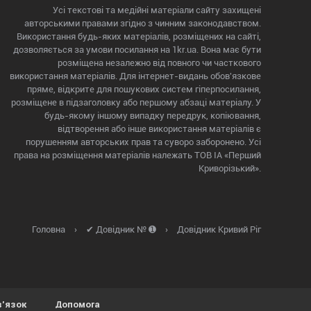
Усі текстові та медійні матеріали сайту захищені
авторськими правами згідно з чинним законодавством.
Використання будь-яких матеріалів, розміщених на сайті,
дозволяється за умови посилання на 1kr.ua. Вона має бути
розміщена незалежно від повного чи часткового
використання матеріалів. Для інтернет-видань обов'язкове
пряме, відкрите для пошукових систем гіперпосилання,
розміщене в підзаголовку або першому абзаці матеріалу. У
будь-якому іншому випадку передрук, копіювання,
відтворення або інше використання матеріалів є
порушенням авторських прав та суворо заборонено. Усі
права на розміщення матеріалів належать ТОВ ІА «Перший
Криворізький».
Головна
›
✔ Довідник № ➊
›
Довідник Кривий Ріг
в'язок
Допомога