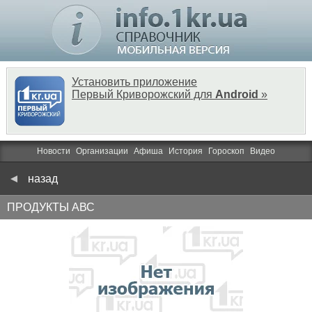
Установить приложение
Первый Криворожский для
Android
»
Новости
Организации
Афиша
История
Гороскоп
Видео
назад
ПРОДУКТЫ АВС