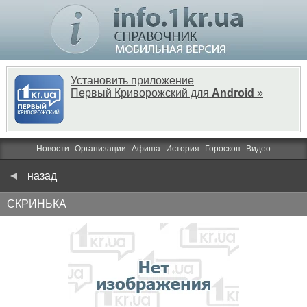
Установить приложение
Первый Криворожский для
Android
»
Новости
Организации
Афиша
История
Гороскоп
Видео
назад
СКРИНЬКА