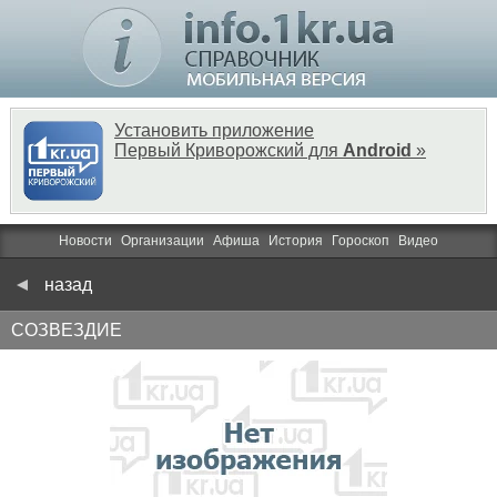
Установить приложение
Первый Криворожский для
Android
»
Новости
Организации
Афиша
История
Гороскоп
Видео
назад
СОЗВЕЗДИЕ