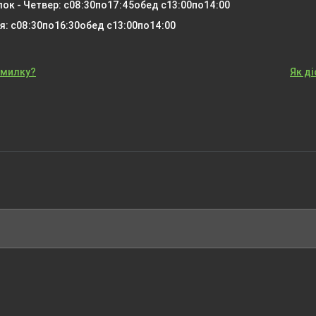
ок - Четвер: с
08:30
по
17:45
обед с
13:00
по
14:00
я: с
08:30
по
16:30
обед с
13:00
по
14:00
омилку?
Як д