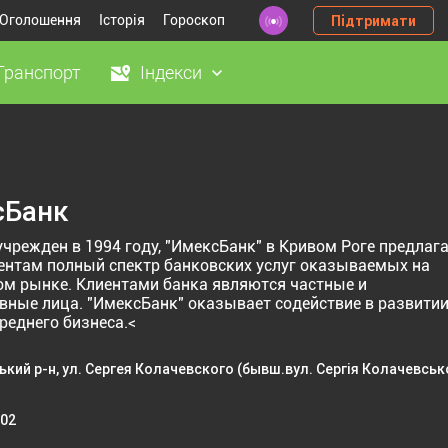
Оголошення
Історія
Гороскоп
Підтримати
Транспорт
Індекси
сБанк
учрежден в 1994 году, "ИмексБанк" в Кривом Роге предлаг
ентам полный спектр банковских услуг оказываемых на
м рынке. Клиентами банка являются частные и
вные лица. "ИмексБанк" оказывает содействие в развити
реднего бизнеса.<
ький р-н, ул. Сергея Колачевского (бывш.вул. Сергія Колачевськ
-02