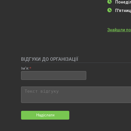
Понеділ
П'ятниц
Знайшли п
ВІДГУКИ ДО ОРГАНІЗАЦІЇ
Ім'я:
Надіслати