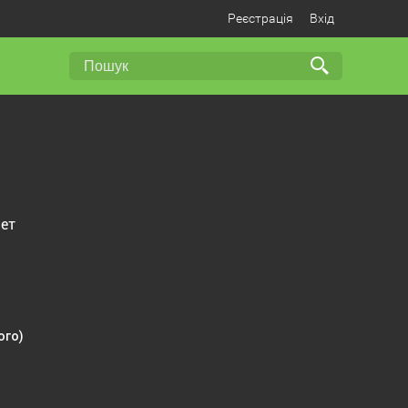
Реєстрація
Вхід
ает
и
ого)