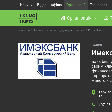
Новини
Відео
Афіша
Організації
Транспорт
Організація
Головна
Финансы и юриспруденция
Банки
ИмексБанк
Банки
Имек
Банк был 
своим кли
финансово
корпорати
малого и с
Тернівс
52
407-05