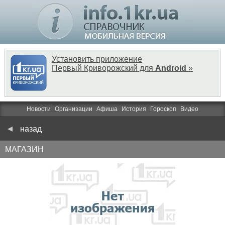
Установить приложение
Первый Криворожский для
Android
»
Новости
Организации
Афиша
История
Гороскоп
Видео
назад
МАГАЗИН