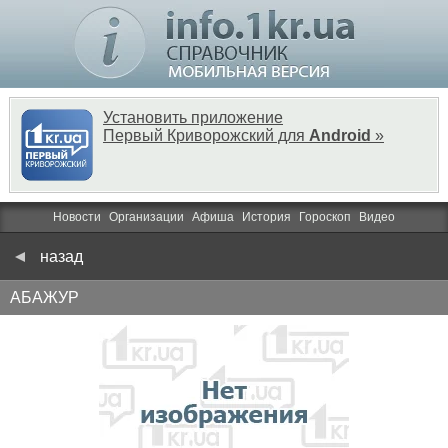
Установить приложение
Первый Криворожский для
Android
»
Новости
Организации
Афиша
История
Гороскоп
Видео
назад
АБАЖУР