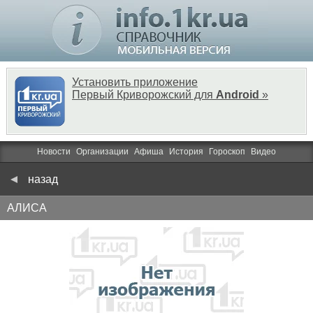
Установить приложение
Первый Криворожский для
Android
»
Новости
Организации
Афиша
История
Гороскоп
Видео
назад
АЛИСА