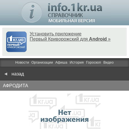
Установить приложение
Первый Криворожский для
Android
»
Новости
Организации
Афиша
История
Гороскоп
Видео
назад
АФРОДИТА