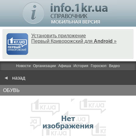
Установить приложение
Первый Криворожский для
Android
»
Новости
Организации
Афиша
История
Гороскоп
Видео
назад
ОБУВЬ