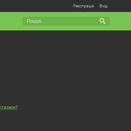
Реєстрація
Вхід
істатися?