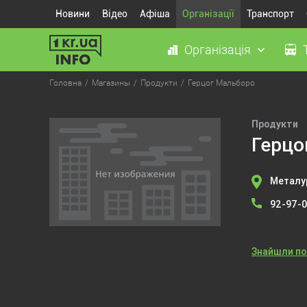
Новини
Відео
Афіша
Організації
Транспорт
Організація
Головна
Магазины
Продукти
Герцог Мальборо
Продукти
Герцо
Металур
92-97-
Знайшли п