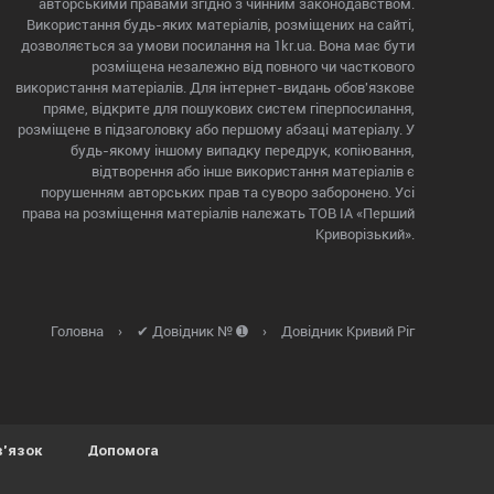
авторськими правами згідно з чинним законодавством.
Використання будь-яких матеріалів, розміщених на сайті,
дозволяється за умови посилання на 1kr.ua. Вона має бути
розміщена незалежно від повного чи часткового
використання матеріалів. Для інтернет-видань обов'язкове
пряме, відкрите для пошукових систем гіперпосилання,
розміщене в підзаголовку або першому абзаці матеріалу. У
будь-якому іншому випадку передрук, копіювання,
відтворення або інше використання матеріалів є
порушенням авторських прав та суворо заборонено. Усі
права на розміщення матеріалів належать ТОВ ІА «Перший
Криворізький».
Головна
›
✔ Довідник № ➊
›
Довідник Кривий Ріг
в'язок
Допомога