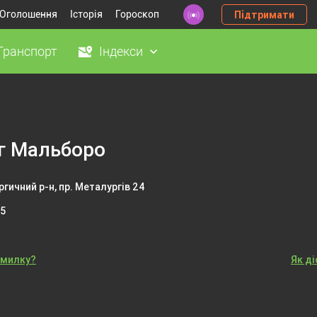
Оголошення
Історія
Гороскоп
Підтримати
Транспорт
Індекси
г Мальборо
гичний р-н, пр. Металургів 24
05
омилку?
Як д