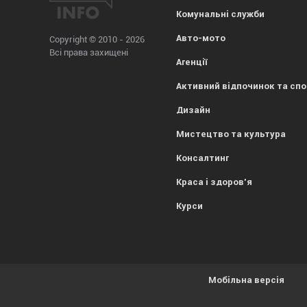
Комунальні служби
Авто-мото
Copyright © 2010 - 2026
Всі права захищені
Агенції
Активний відпочинок та сп
Дизайн
Мистецтво та культура
Консалтинг
Краса і здоров'я
Курси
Мобільна версія
Усе гаразд, everybody! Просто попереджаємо, що
1kr.ua
вик