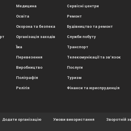
Медицина
Сервісні центри
Освіта
Ремонт
Охорона та безпека
Будівництво та ремонт
орт
Організація заходів
Служби побуту
Їжа
Транспорт
Перевезення
Телекомунікації та зв'язок
Виробництво
Послуги
Поліграфія
Туризм
Релігія
Фінанси та юриспруденція
Додати організацію
Умови використання
Зворотній з
ористовує файли cookies.