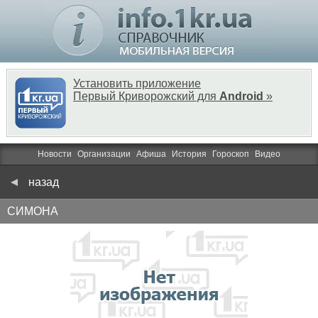
Установить приложение
Первый Криворожский для
Android
»
Новости
Организации
Афиша
История
Гороскоп
Видео
назад
СИМОНА