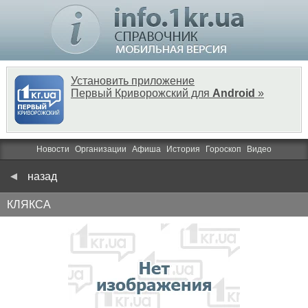
Установить приложение
Первый Криворожский для
Android
»
Новости
Организации
Афиша
История
Гороскоп
Видео
назад
КЛЯКСА