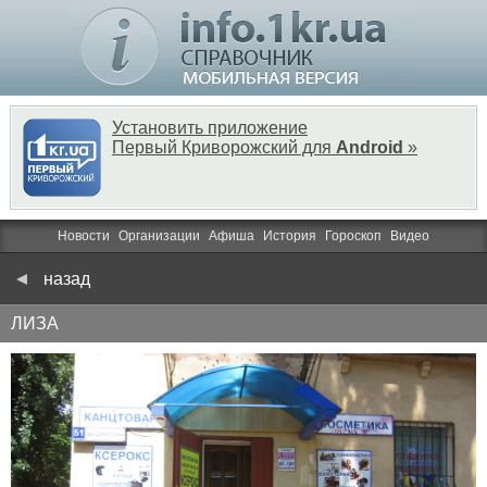
Установить приложение
Первый Криворожский для
Android
»
Новости
Организации
Афиша
История
Гороскоп
Видео
назад
ЛИЗА