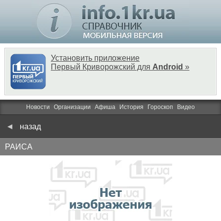
Установить приложение
Первый Криворожский для
Android
»
Новости
Организации
Афиша
История
Гороскоп
Видео
назад
РАИСА