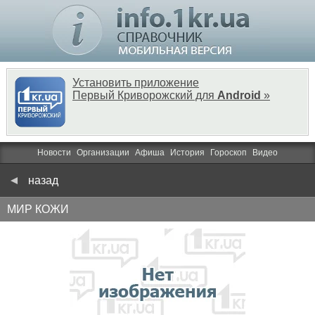
Установить приложение
Первый Криворожский для
Android
»
Новости
Организации
Афиша
История
Гороскоп
Видео
назад
МИР КОЖИ