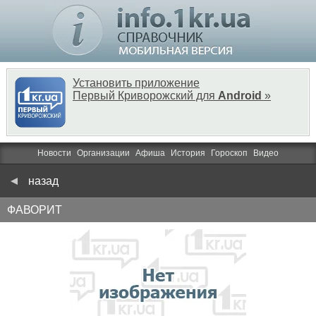
Установить приложение
Первый Криворожский для
Android
»
Новости
Организации
Афиша
История
Гороскоп
Видео
назад
ФАВОРИТ