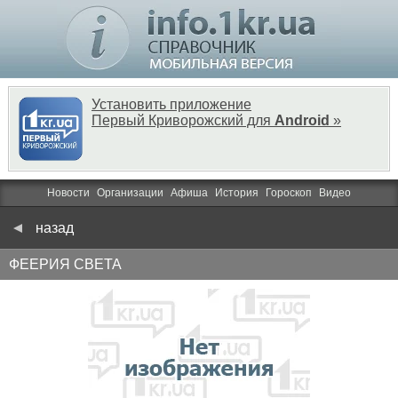
Установить приложение
Первый Криворожский для
Android
»
Новости
Организации
Афиша
История
Гороскоп
Видео
назад
ФЕЕРИЯ СВЕТА