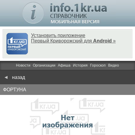
Установить приложение
Первый Криворожский для
Android
»
Новости
Организации
Афиша
История
Гороскоп
Видео
назад
ФОРТУНА