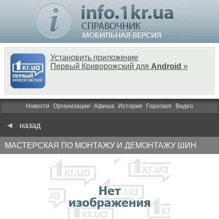
Установить приложение
Первый Криворожский для
Android
»
Новости
Организации
Афиша
История
Гороскоп
Видео
назад
МАСТЕРСКАЯ ПО МОНТАЖУ И ДЕМОНТАЖУ ШИН