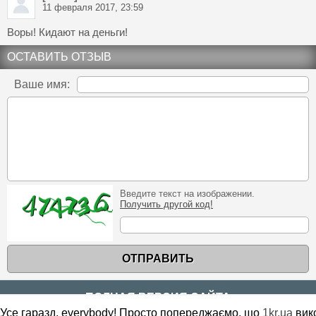
11 февраля 2017, 23:59
Воры! Кидают на деньги!
ОСТАВИТЬ ОТЗЫВ
Ваше имя:
Введите текст на изображении.
Получить другой код!
ОТПРАВИТЬ
ПОЛНАЯ ВЕРСИЯ САЙТА
Усе гаразд, everybody! Просто попереджаємо, що
1kr.ua
вик