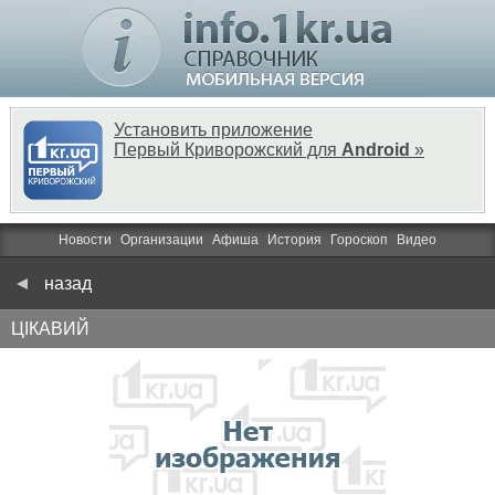
Установить приложение
Первый Криворожский для
Android
»
Новости
Организации
Афиша
История
Гороскоп
Видео
назад
ЦIКАВИЙ