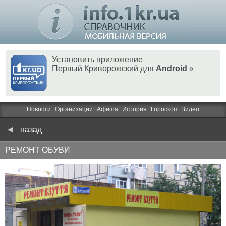
Установить приложение
Первый Криворожский для
Android
»
Новости
Организации
Афиша
История
Гороскоп
Видео
назад
РЕМОНТ ОБУВИ