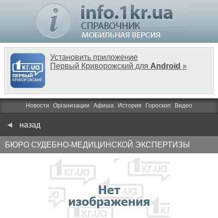
Установить приложение
Первый Криворожский для
Android
»
Новости
Организации
Афиша
История
Гороскоп
Видео
назад
БЮРО СУДЕБНО-МЕДИЦИНСКОЙ ЭКСПЕРТИЗЫ